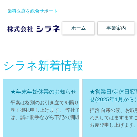
歯科医療を総合サポート
ホーム
事業案内
シラネ新着情報
★年末年始休業のお知らせ
★営業日/定休日変
せ(2025年1月から
平素は格別のお引き立てを賜り、
厚く御礼申し上げます。 弊社で
拝啓 向寒の候、お取
は、誠に勝手ながら下記の期間を
れましてはますます
年末年始休業とさせていただきま
お慶び申し上げます。
す。 ■年内最終営業日 2024年12
別のご高配を賜り、