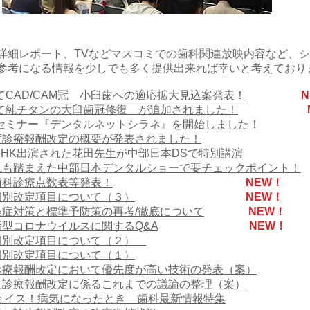
詳細レポート、TVなどマスコミでの歯科関連放映内容など、
参考になる情報を少しでも多く提供出来れば幸いと考えており
にてCAD/CAM冠 小臼歯への適応拡大見込案発表！
分にて純チタンの大臼歯冠修復 が追加されました！
配信セミナー『デンタルネットシラネ』を開始しました！
年度診療報酬改定の概要が発表されました！
にNHK出演された花田先生が中部日本DSで特別講演
流れも踏まえた中部日本デンタルショーで要チェックポイント！
 歯科診療点数表等発表！
NEW！
 個別改定項目について（３）
NEW！
感染症対策と標準予防策の再考/徹底について
NEW！
新型コロナウイルスに関するQ&A
NEW！
 個別改定項目について（２）​
 個別改定項目について（１）
 診療報酬改定において優先度が高い技術の発表（案）
年度診療報酬改定に係るこれまでの議論の整理（案）
 チョイス！病気になったとき 歯科最新情報特集