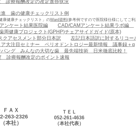
年度 診療報酬改定の改定進捗状況
推進 歯の健康チェックリスト例
健康健康チェックリスト」の
Ward資料
(参考例ですので医院様仕様にしてご
AMアンケート結果医院編
CAD/CAMアンケート結果ラボ編
界歯周健康プロジェクト(GPHP)チェアサイドガイド(原本)
リスクアセスメント部分日本訳
左記日本語訳に対するリコー
フェア大注目セミナー ペリオドントロジー最新情報 議事録＋α
紀ジパング みんなの大切な歯 最先端技術 日米徹底比較！
度 診療報酬改定のポイント速報
ＦＡＸ
ＴＥＬ
2-263-2326
052-261-4636
（本社）
（本社代表）