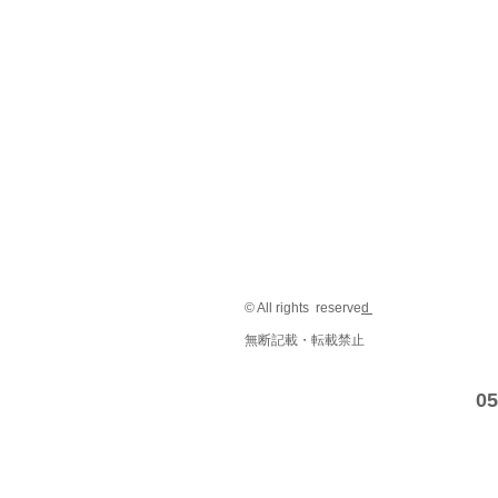
© All rights reserve
d
無断記載・転載禁止
05