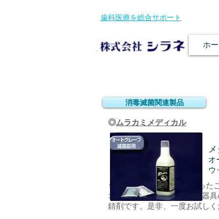
歯科医療を総合サポート
ホー
消毒滅菌関連製品
◎
ムラカミメディカル
メ
オ
ウ
↑器具が錆びてお困りになった
オートクレーブ滅菌の際、器具
錆剤です。是非、一度お試しく