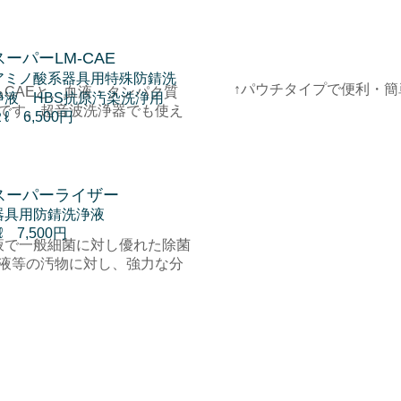
スーパーLM-CAE
アミノ酸系器具用特殊防錆洗
↑パウチタイプで便利・
るCAEと、血液・タンパク質
浄液 HBS抗原汚染洗浄用
です。超音波洗浄器でも使え
ℓ 6,500円
スーパーライザー
器具用防錆洗浄液
ℓ 7,500円
液で一般細菌に対し優れた除菌
液等の汚物に対し、強力な分