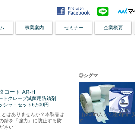
ム
事業案内
セミナー
企業概要
◎シグマ
タコート AR-H
ートクレーブ滅菌用防錆剤
ッシャ－セット6,500円
ことはありませんか？本製品は
↑各200m入りで経済的
の錆を『強力』に防止する防
す。
ださい！