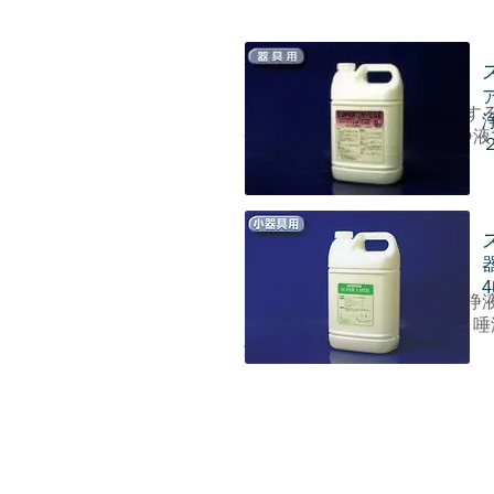
↑白血球を分解する特性を有す
分解酵素を配合した防錆洗浄液
２
る便利な一品です。
4
↑歯科用小器具専用の防錆洗浄
力と、器具に付着した血液・唾
解洗浄力を有しております。