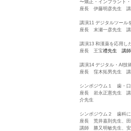
〜矯正・インプラント・
座長　伊藤明彦先生　講
講演11 デジタルツー
座長　末瀬一彦先生　講
講演13 和漢薬を応用
座長　王宝
禮先生　講師
講演14 デジタル・AI
座長　窪木拓男先生　講
シンポジウム１　歯・口
座長　岩永正憲先生　講
介先生
シンポジウム２　歯科に
座長　荒井嘉則先生、田
講師　勝又明敏先生、安