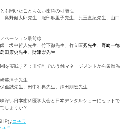
とも聞いたこともない歯科の可能性
　奥野健太郎先生、服部麻里子先生、兒玉直紀先生、山口
ノベーション最前線
師　坂中哲人先生、竹下徹先生、竹立
匡秀先生、野崎一徳
島田康史先生、財津崇先生
MIを実践する：非切削でのう蝕マネージメントから歯髄温
崎英津子先生
保至誠先生、田中利典先生、澤田則宏先生
味深い日本歯科医学大会と日本デンタルショーにセットで
でしょうか？
5HPは
コチラ
コチラ