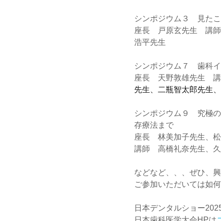
シンポジウム３　見たこ
座長　戸原玄先生　講師
浩平先生
シンポジウム７　歯科イ
座長　天野敦雄先生　講
先生、二瓶智太郎先生、
シンポジウム９　究極の
存療法まで
座長　林美加子先生、松
講師　高橋礼奈先生、久
などなど、、、ぜひ、興
ご参加いただいては如何
日本デンタルショー202
日本歯科医学大会HPは