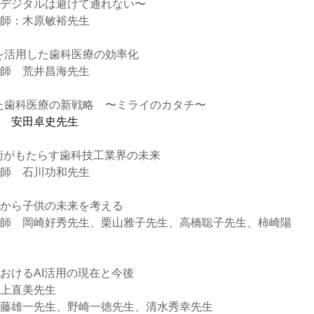
デジタルは避けて通れない〜
師：木原敏裕先生
ルを活用した歯科医療の効率化
師　荒井昌海先生
した歯科医療の新戦略　〜ミライのカタチ〜
　安田卓史先生
技術がもたらす歯科技工業界の未来
師　石川功和先生
から子供の未来を考える
師　岡崎好秀先生、栗山雅子先生、高橋聡子先生、柿崎陽
おけるAI活用の現在と今後
上直美先生　
藤雄一先生、野崎一徳先生、清水秀幸先生