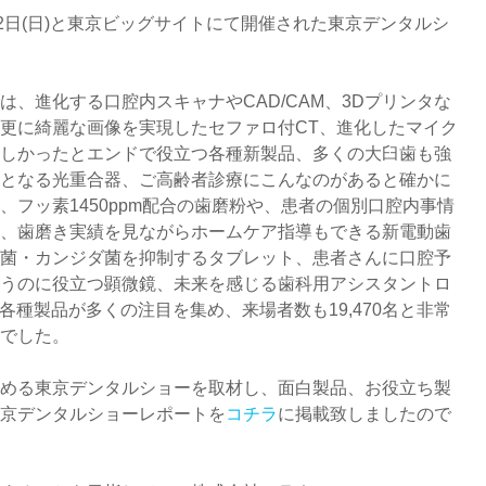
)、12日(日)と東京ビッグサイトにて開催された東京デンタルシ
は、進化する口腔内スキャナやCAD/CAM、3Dプリンタな
更に綺麗な画像を実現したセファロ付CT、進化したマイク
しかったとエンドで役立つ各種新製品、多くの大臼歯も強
となる光重合器、ご高齢者診療にこんなのがあると確かに
、フッ素1450ppm配合の歯磨粉や、患者の個別口腔内事情
、歯磨き実績を見ながらホームケア指導もできる新電動歯
菌・カンジダ菌を抑制するタブレット、患者さんに口腔予
うのに役立つ顕微鏡、未来を感じる歯科用アシスタントロ
各種製品が多くの注目を集め、来場者数も19,470名と非常
でした。
める東京デンタルショーを取材し、面白製品、お役立ち製
京デンタルショーレポートを
コチラ
に掲載致しましたので