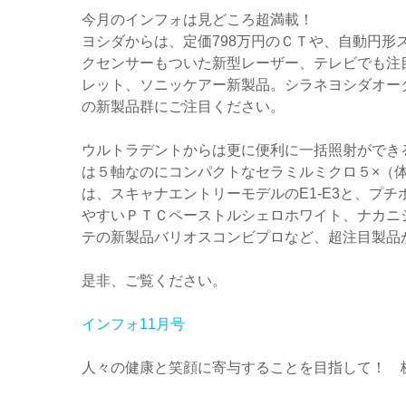
今月のインフォは見どころ超満載！
ヨシダからは、定価798万円のＣＴや、自動円形
クセンサーもついた新型レーザー、テレビでも注目
レット、ソニッケアー新製品。シラネヨシダオー
の新製品群にご注目ください。
ウルトラデントからは更に便利に一括照射ができ
は５軸なのにコンパクトなセラミルミクロ５×（
は、スキャナエントリーモデルのE1-E3と、プ
やすいＰＴＣペーストルシェロホワイト、ナカニ
テの新製品バリオスコンビプロなど、超注目製品
是非、ご覧ください。
インフォ11月号
人々の健康と笑顔に寄与することを目指して！　