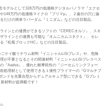
記念モデルとして328万円の低価格デジタルパノラマ『エクセ
や149万円の低価格マイクロ『プリマμ』、２歯分の穴に歯
るだけの簡単ラバーダム『ミニダム』などの注目製品。
ラインとの連携ができるソフトの『CERECオルソ』、スキ
ザラインとの連携も可能な『オムニカムコネクト』、セレ
る『松風ブロックHC』などの注目製品。
強い二ケイ酸リチウム材料『イニシャルLiSiプレス』や、危険
理が不要となるとその関連材料『イニシャルLiSiプレスベス
の『Aadva』、優れた耐摩耗性の『ジーセムリンクフォー
前処理材として使用できる１液性プライマーの『Gマルチプ
ボンドを光重合型からデュアルキュア型にできる『Gプレミ
目新材料が超満載です！
ら