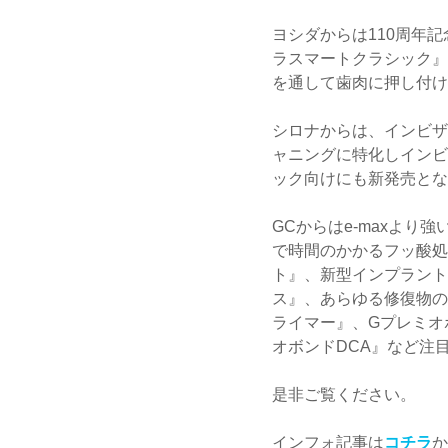
ヨシダからは110周年
ラスマートクラシック』
を通して歯肉に押し付け
シロナからは、インビザ
ャニングに特化しインビ
ック向けにも新発売とな
GCからはe-maxより
で時間のかかるフッ酸処
ト』、新型インプラント
ス』、あらゆる修復物の
ライマー』、Gプレミオ
オボンドDCA』など注
是非ご覧ください。
インフォ記事は
コチラ
か