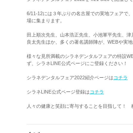
6/11-12には３年ぶりの名古屋での実地フェア
場に集まります。
田上順次先生、山本浩正先生、小池軍平先生、津
良太先生ほか、多くの著名講師陣が、WEBや実
様々な見所満載のシラネデンタルフェアの特設W
ず、シラネLINE公式ページにご登録ください！
シラネデンタルフェア2022紹介ページは
コチラ
シラネLINE公式ページ登録は
コチラ
人々の健康と笑顔に寄与することを目指して！　