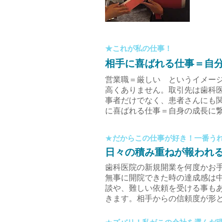
★これが私の仕事！
​相手に喜ばれる仕事＝自
営業職＝厳しい というイメー
高くありません。取引先は歯科
事者だけでなく、患者さんにも
に喜ばれる仕事＝自身の成長に
​★
だからこの仕事が好き！一番う
​日々の積み重ねが報われ
歯科医院の新規開業を何度かお
無事に開院できた時の達成感は
談や、難しい依頼を受ける事も
きます。相手からの信頼度が形